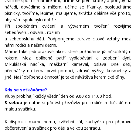
Cvičíme spolu s maminkami, učíme se první krůčky a pohyby na
nářadí, dovádíme s míčem, učíme se říkanky, posloucháme
písničky, tvoříme, lepíme, malujeme, zkrátka děláme vše pro to,
aby nám spolu bylo dobře.
Při společném cvičení a výtvarném tvoření rozvíjíme
sebedůvěru, odvahu, rozum
a sebeobsluhu dětí. Podporujeme zdravé citové vztahy mezi
námi rodiči a našimi dětmi.
Máme také jednorázové akce, které pořádáme již několikátým
rokem. Mezi oblíbené patří vydlabávání a zdobení dýní,
Mikulášská nadílka, maškarní karneval, oslava Dne dětí,
přednášky na téma první pomoci, zdravé výživy, kosmetiky a
jiné. Naší oblíbenou činností je také návštěva keramické dílny.
Kdy se setkáváme?
Kluby probíhají každý všední den od 9.00 do 11.00 hod.
S sebou
je nutné si přinést přezůvky pro rodiče a dítě, dětem
malou svačinku.
K dispozici máme hernu, cvičební sál, kuchyňku pro přípravu
občerstvení a svačinek pro děti a velkou zahradu.