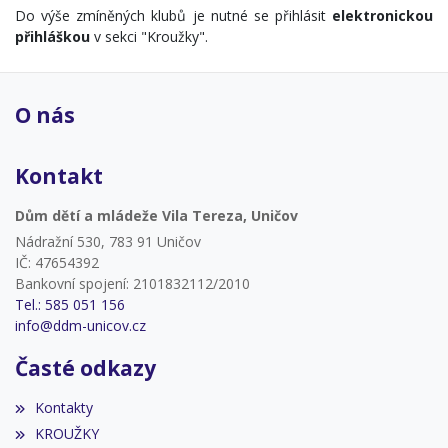
Do výše zmíněných klubů je nutné se přihlásit
elektronickou
přihláškou
v sekci "Kroužky".
O nás
Kontakt
Dům dětí a mládeže Vila Tereza, Uničov
Nádražní 530, 783 91 Uničov
IČ: 47654392
Bankovní spojení: 2101832112/2010
Tel.: 585 051 156
info@ddm-unicov.cz
Časté odkazy
Kontakty
KROUŽKY