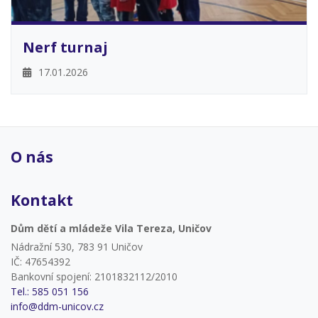
Nerf turnaj
17.01.2026
O nás
Kontakt
Dům dětí a mládeže Vila Tereza, Uničov
Nádražní 530, 783 91 Uničov
IČ: 47654392
Bankovní spojení: 2101832112/2010
Tel.: 585 051 156
info@ddm-unicov.cz