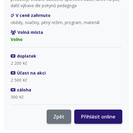
další výbava dle pokynů pedagoga
V ceně zahrnuto
obědy, svačiny, pitný režim, program, materiál
Volná místa
Volno
doplatek
2 200 Kč
Účast na akci
2 500 Kč
záloha
300 Kč
Zpět
Přihlásit online