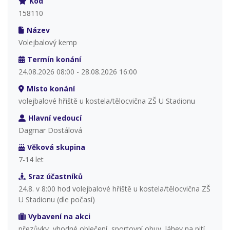
Kód
158110
Název
Volejbalový kemp
Termín konání
24.08.2026 08:00 - 28.08.2026 16:00
Místo konání
volejbalové hřiště u kostela/tělocvična ZŠ U Stadionu
Hlavní vedoucí
Dagmar Dostálová
Věková skupina
7-14 let
Sraz účastníků
24.8. v 8:00 hod volejbalové hřiště u kostela/tělocvična ZŠ
U Stadionu (dle počasí)
Vybavení na akci
přezůvky, vhodné oblečení, sportovní obuv, láhev na pití,