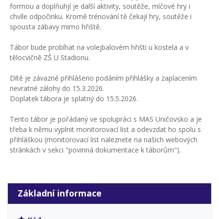
formou a doplňuhjí je další aktivity, soutěže, míčové hry i
chvíle odpočinku. Kromě trénování tě čekají hry, soutěže i
spousta zábavy mimo hřiště.
Tábor bude probíhat na volejbalovém hřišti u kostela a v
tělocvičně ZŠ U Stadionu.
Dítě je závazně přihlášeno podáním přihlášky a zaplacením
nevratné zálohy do 15.3.2026.
Doplatek tábora je splatný do 15.5.2026.
Tento tábor je pořádaný ve spolupráci s MAS Uničovsko a je
třeba k němu vyplnit monitorovací list a odevzdat ho spolu s
přihláškou (monitorovací list naleznete na našich webových
stránkách v sekci "povinná dokumentace k táborům").
Základní informace