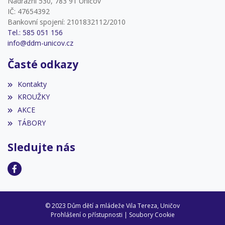
Nádražní 530, 783 91 Uničov
IČ: 47654392
Bankovní spojení: 2101832112/2010
Tel.: 585 051 156
info@ddm-unicov.cz
Časté odkazy
Kontakty
KROUŽKY
AKCE
TÁBORY
Sledujte nás
© 2023 Dům dětí a mládeže Vila Tereza, Uničov
Prohlášení o přístupnosti
|
Soubory Cookie