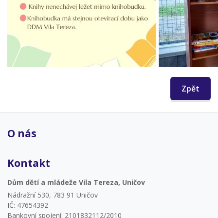
Zpět
O nás
Kontakt
Dům dětí a mládeže Vila Tereza, Uničov
Nádražní 530, 783 91 Uničov
IČ: 47654392
Bankovní spojení: 2101832112/2010